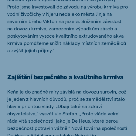
Proto jsme investovali do závodu na výrobu krmiva pro
vodní živočichy v Njeru nedaleko města Jinja na
severním břehu Viktoriina jezera. Snížením závislosti
na dovozu krmiva, zamezením výpadkům zásob a
poskytováním vysoce kvalitního extrudovaného akva
krmiva pomůžeme snížit náklady místních zemědělců
a zvýšit jejich příjmy."
Zajištění bezpečného a kvalitního krmiva
Keňa je do značné míry závislá na dovozu surovin, což
je jeden z hlavních důvodů, proč se zemědělství stalo
hlavní prioritou vlády. „Dbají také na zdraví
obyvatelstva,“ vysvětluje Stefan. „Proto vláda velmi
ráda vítá společnosti, jako je De Heus, které berou
bezpečnost potravin vážně.“ Nová továrna společnosti
De Heus v Athi River nedaleko Nairobi je