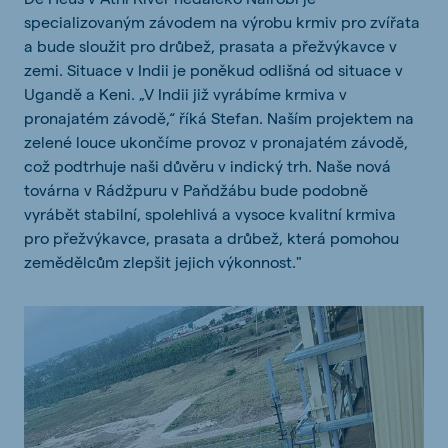
specializovaným závodem na výrobu krmiv pro zvířata
a bude sloužit pro drůbež, prasata a přežvýkavce v
zemi. Situace v Indii je poněkud odlišná od situace v
Ugandě a Keni. „V Indii již vyrábíme krmiva v
pronajatém závodě,“ říká Stefan. Naším projektem na
zelené louce ukončíme provoz v pronajatém závodě,
což podtrhuje naši důvěru v indický trh. Naše nová
továrna v Rádžpuru v Paňdžábu bude podobně
vyrábět stabilní, spolehlivá a vysoce kvalitní krmiva
pro přežvýkavce, prasata a drůbež, která pomohou
zemědělcům zlepšit jejich výkonnost."