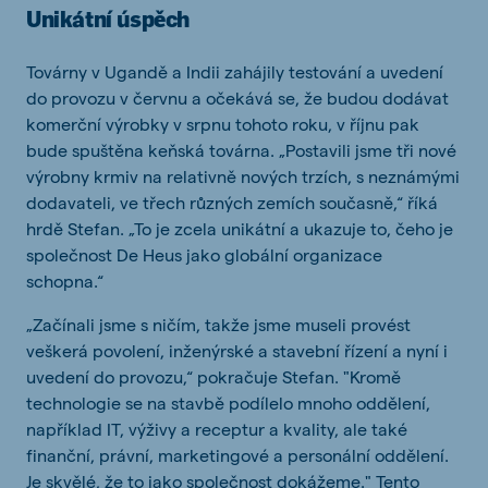
Unikátní úspěch
Továrny v Ugandě a Indii zahájily testování a uvedení
do provozu v červnu a očekává se, že budou dodávat
komerční výrobky v srpnu tohoto roku, v říjnu pak
bude spuštěna keňská továrna. „Postavili jsme tři nové
výrobny krmiv na relativně nových trzích, s neznámými
dodavateli, ve třech různých zemích současně,“ říká
hrdě Stefan. „To je zcela unikátní a ukazuje to, čeho je
společnost De Heus jako globální organizace
schopna.“
„Začínali jsme s ničím, takže jsme museli provést
veškerá povolení, inženýrské a stavební řízení a nyní i
uvedení do provozu,“ pokračuje Stefan. "Kromě
technologie se na stavbě podílelo mnoho oddělení,
například IT, výživy a receptur a kvality, ale také
finanční, právní, marketingové a personální oddělení.
Je skvělé, že to jako společnost dokážeme." Tento