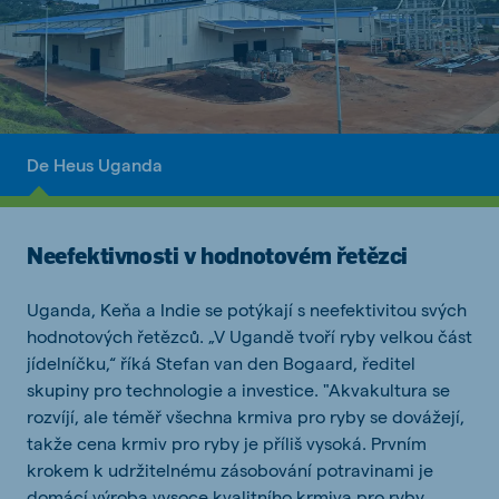
De Heus Uganda
Neefektivnosti v hodnotovém řetězci
Uganda, Keňa a Indie se potýkají s neefektivitou svých
hodnotových řetězců. „V Ugandě tvoří ryby velkou část
jídelníčku,“ říká Stefan van den Bogaard, ředitel
skupiny pro technologie a investice. "Akvakultura se
rozvíjí, ale téměř všechna krmiva pro ryby se dovážejí,
takže cena krmiv pro ryby je příliš vysoká. Prvním
krokem k udržitelnému zásobování potravinami je
domácí výroba vysoce kvalitního krmiva pro ryby.