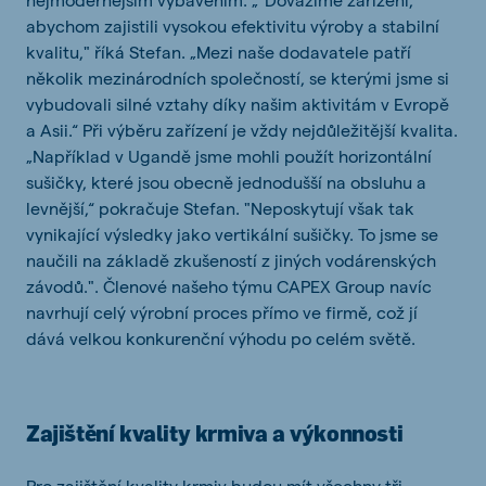
abychom zajistili vysokou efektivitu výroby a stabilní
kvalitu," říká Stefan. „Mezi naše dodavatele patří
několik mezinárodních společností, se kterými jsme si
vybudovali silné vztahy díky našim aktivitám v Evropě
a Asii.“ Při výběru zařízení je vždy nejdůležitější kvalita.
„Například v Ugandě jsme mohli použít horizontální
sušičky, které jsou obecně jednodušší na obsluhu a
levnější,“ pokračuje Stefan. "Neposkytují však tak
vynikající výsledky jako vertikální sušičky. To jsme se
naučili na základě zkušeností z jiných vodárenských
závodů.". Členové našeho týmu CAPEX Group navíc
navrhují celý výrobní proces přímo ve firmě, což jí
dává velkou konkurenční výhodu po celém světě.
Zajištění kvality krmiva a výkonnosti
Pro zajištění kvality krmiv budou mít všechny tři