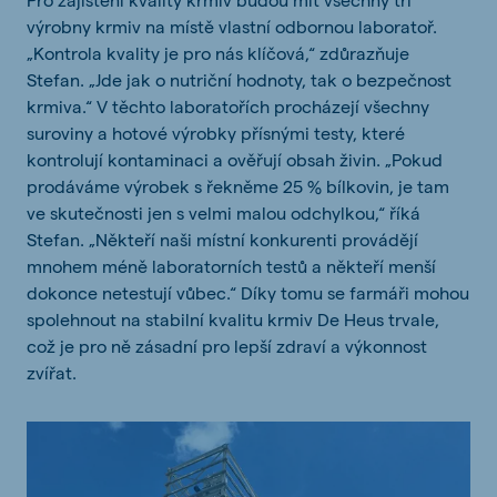
výrobny krmiv na místě vlastní odbornou laboratoř.
„Kontrola kvality je pro nás klíčová,“ zdůrazňuje
Stefan. „Jde jak o nutriční hodnoty, tak o bezpečnost
krmiva.“ V těchto laboratořích procházejí všechny
suroviny a hotové výrobky přísnými testy, které
kontrolují kontaminaci a ověřují obsah živin. „Pokud
prodáváme výrobek s řekněme 25 % bílkovin, je tam
ve skutečnosti jen s velmi malou odchylkou,“ říká
Stefan. „Někteří naši místní konkurenti provádějí
mnohem méně laboratorních testů a někteří menší
dokonce netestují vůbec.“ Díky tomu se farmáři mohou
spolehnout na stabilní kvalitu krmiv De Heus trvale,
což je pro ně zásadní pro lepší zdraví a výkonnost
zvířat.