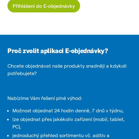
Přihlášení do E-objednávky
Proč zvolit aplikaci E-objednávky?
Chcete objednávat naše produkty snadněji a kdykoli
potřebujete?
Nabízíme Vám řešení plné výhod:
Možnost objednat 24 hodin denně, 7 dnů v týdnu,
lze objednat přes jakékoliv zařízení (mobil, tablet,
PC),
jednoduchý přehled sortimentu vč. aditiv a