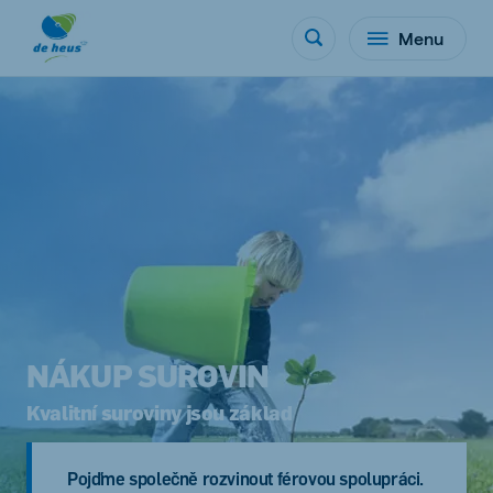
Menu
NÁKUP SUROVIN
Kvalitní suroviny jsou základ
Pojďme společně rozvinout férovou spolupráci.