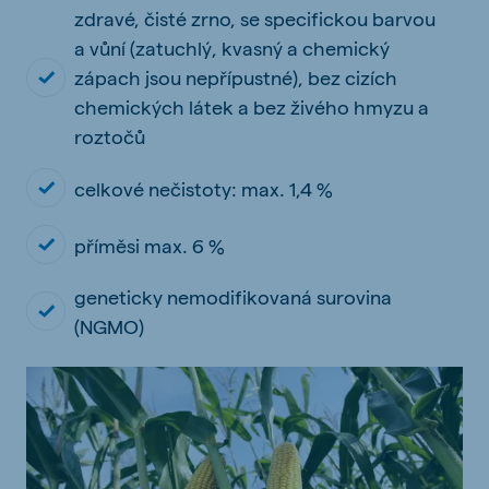
zdravé, čisté zrno, se specifickou barvou
a vůní (zatuchlý, kvasný a chemický
zápach jsou nepřípustné), bez cizích
chemických látek a bez živého hmyzu a
roztočů
celkové nečistoty: max. 1,4 %
příměsi max. 6 %
geneticky nemodifikovaná surovina
(NGMO)