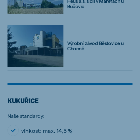
Heus a.s. sídlí v Marefách u
Bučovic
Výrobní závod Běstovice u
Chocně
KUKUŘICE
Naše standardy:
vlhkost: max. 14,5 %