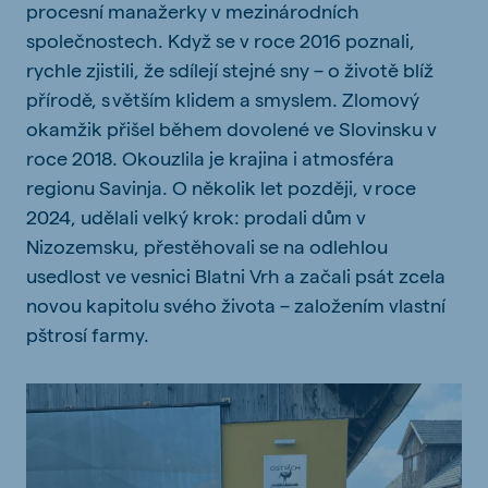
procesní manažerky v mezinárodních
společnostech. Když se v roce 2016 poznali,
rychle zjistili, že sdílejí stejné sny – o životě blíž
přírodě, s větším klidem a smyslem. Zlomový
okamžik přišel během dovolené ve Slovinsku v
roce 2018. Okouzlila je krajina i atmosféra
regionu Savinja. O několik let později, v roce
2024, udělali velký krok: prodali dům v
Nizozemsku, přestěhovali se na odlehlou
usedlost ve vesnici Blatni Vrh a začali psát zcela
novou kapitolu svého života – založením vlastní
pštrosí farmy.