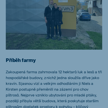
Příběh farmy
Zakoupená farma zahrnovala 12 hektarů luk a lesů a tři
hospodářské budovy, z nichž jedna sloužila dříve jako
kravín. S jasnou vizí a velkým odhodláním ji Niels a
Kirsten postupně přeměnili na zázemí pro chov
pštrosů. Nejprve vzniklo ubytování pro mladé ptáky,
později přibyla větší budova, která poskytuje starším
pštrosům dostatek prostoru k pohybu – klíčový