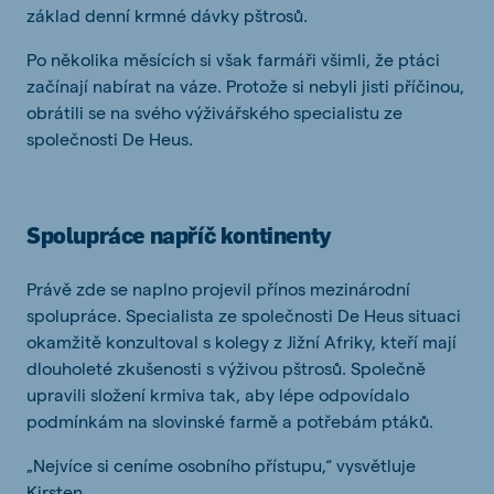
základ denní krmné dávky pštrosů.
Po několika měsících si však farmáři všimli, že ptáci
začínají nabírat na váze. Protože si nebyli jisti příčinou,
obrátili se na svého výživářského specialistu ze
společnosti De Heus.
Spolupráce napříč kontinenty
Právě zde se naplno projevil přínos mezinárodní
spolupráce. Specialista ze společnosti De Heus situaci
okamžitě konzultoval s kolegy z Jižní Afriky, kteří mají
dlouholeté zkušenosti s výživou pštrosů. Společně
upravili složení krmiva tak, aby lépe odpovídalo
podmínkám na slovinské farmě a potřebám ptáků.
„Nejvíce si ceníme osobního přístupu,“ vysvětluje
Kirsten.