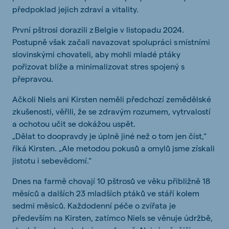
předpoklad jejich zdraví a vitality.
První pštrosi dorazili z Belgie v listopadu 2024.
Postupně však začali navazovat spolupráci s místními
slovinskými chovateli, aby mohli mladé ptáky
pořizovat blíže a minimalizovat stres spojený s
přepravou.
Ačkoli Niels ani Kirsten neměli předchozí zemědělské
zkušenosti, věřili, že se zdravým rozumem, vytrvalostí
a ochotou učit se dokážou uspět.
„Dělat to doopravdy je úplně jiné než o tom jen číst,“
říká Kirsten. „Ale metodou pokusů a omylů jsme získali
jistotu i sebevědomí.“
Dnes na farmě chovají 10 pštrosů ve věku přibližně 18
měsíců a dalších 23 mladších ptáků ve stáří kolem
sedmi měsíců. Každodenní péče o zvířata je
především na Kirsten, zatímco Niels se věnuje údržbě,