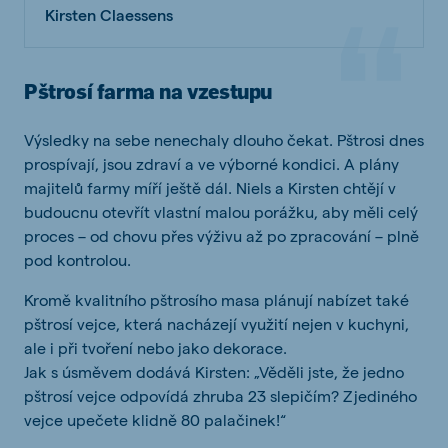
Kirsten Claessens
Pštrosí farma na vzestupu
Výsledky na sebe nenechaly dlouho čekat. Pštrosi dnes
prospívají, jsou zdraví a ve výborné kondici. A plány
majitelů farmy míří ještě dál. Niels a Kirsten chtějí v
budoucnu otevřít vlastní malou porážku, aby měli celý
proces – od chovu přes výživu až po zpracování – plně
pod kontrolou.
Kromě kvalitního pštrosího masa plánují nabízet také
pštrosí vejce, která nacházejí využití nejen v kuchyni,
ale i při tvoření nebo jako dekorace.
Jak s úsměvem dodává Kirsten: „Věděli jste, že jedno
pštrosí vejce odpovídá zhruba 23 slepičím? Z jediného
vejce upečete klidně 80 palačinek!“