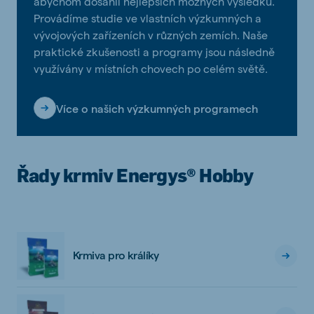
abychom dosáhli nejlepších možných výsledků.
Provádíme studie ve vlastních výzkumných a
vývojových zařízeních v různých zemích. Naše
praktické zkušenosti a programy jsou následně
využívány v místních chovech po celém světě.
Více o našich výzkumných programech
Řady krmiv Energys® Hobby
Krmiva pro králíky