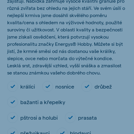
zajišťují. Nabídka zahrnuje vysoce kvalitní granule pro
různá zvířata bez ohledu na jejich stáří. Ve svém úsílí o
nejlepší krmiva jsme dosáhli skvělého poměru
kvalita/cena s ohledem na výživové hodnoty, použité
suroviny či užitkovost. V oblasti kvality a bezpečnosti
jsme získali osvědčení, která potvrzují vysokou
profesionalitu značky Energys® Hobby. Můžete si být
jistí, že krmné směsi od nás dostanou vaše králíky,
slepice, ovce nebo morčata do výtečné kondice.
Lesklá srst, zdravější vzhled, vyšší snáška a zmasilost
se stanou známkou vašeho dobrého chovu.
králíci
nosnice
drůbež
bažanti a křepelky
pštrosi a holubi
prasata
přežvýkavci
hlodavci