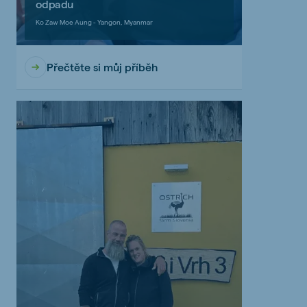
odpadu
Ko Zaw Moe Aung - Yangon, Myanmar
Přečtěte si můj příběh