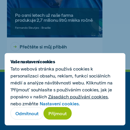
Po osmi letech už naše farma
produkuje 2,7 milionu litrů mléka ročně
Fernando Sleutjes - Brazílie
Přečtěte si můj příběh
Vaše nastavení cookies
Tato webová stránka používá cookies k
personalizaci obsahu, reklam, funkcí sociálních
médií a analýze návštěvnosti webu. Kliknutím na
VÝŽIVA ZVÍŘAT
'Přijmout' souhlasíte s používáním cookies, jak je
popsáno v našich
Zásadách používání cookies
,
Zvířata
nebo změňte
Nastavení cookies.
Produkty a služby
Odmítnout
Přijmout
Faremní přístup