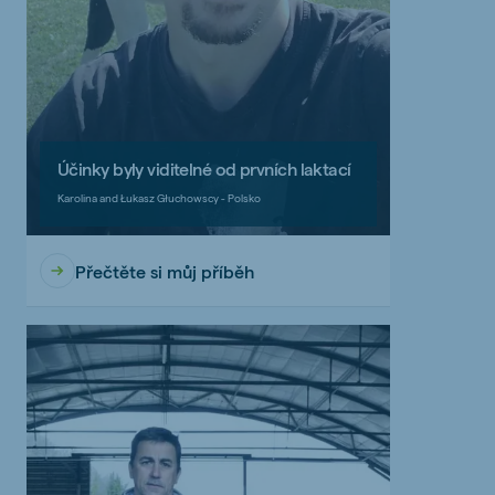
Účinky byly viditelné od prvních laktací
Karolina and Łukasz Głuchowscy - Polsko
Přečtěte si můj příběh