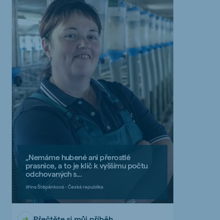
„Nemáme hubené ani přerostlé
prasnice, a to je klíč k vyššímu počtu
odchovaných s...
Jiřina Štěpánková - Česká republika
Přečtěte si můj příběh