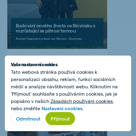
Budování nového života ve Slovinsku s
rozrůstající se pštrosí farmou
Kirsten Claessens a Niels van Gerven - Slovinsko
Přečtěte si můj příběh
Vaše nastavení cookies
Tato webová stránka používá cookies k
personalizaci obsahu, reklam, funkcí sociálních
médií a analýze návštěvnosti webu. Kliknutím na
'Přijmout' souhlasíte s používáním cookies, jak je
popsáno v našich
Zásadách používání cookies
,
nebo změňte
Nastavení cookies.
Odmítnout
Přijmout