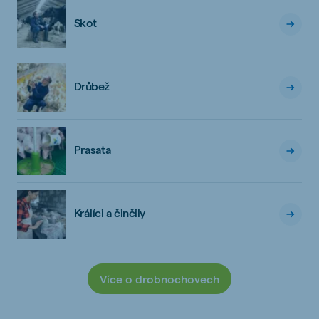
Skot
Drůbež
Prasata
Králíci a činčily
Více o drobnochovech