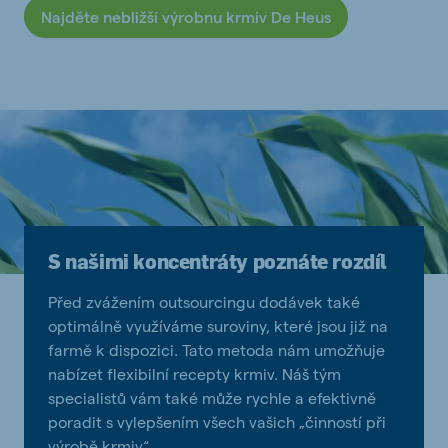
Najděte nebližší výrobnu krmiv De Heus
S našimi koncentráty poznáte rozdíl
Před zvážením outsourcingu dodávek také
optimálně využíváme suroviny, které jsou již na
farmě k dispozici. Tato metoda nám umožňuje
nabízet flexibilní recepty krmiv. Náš tým
specialistů vám také může rychle a efektivně
poradit s vylepšením všech vašich „činností při
výrobě krmiv“.