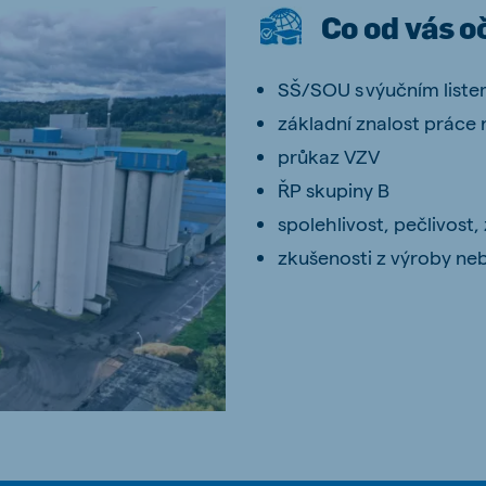
Co od vás 
SŠ/SOU s výučním list
základní znalost práce 
průkaz VZV
ŘP skupiny B
spolehlivost, pečlivos
zkušenosti z výroby ne