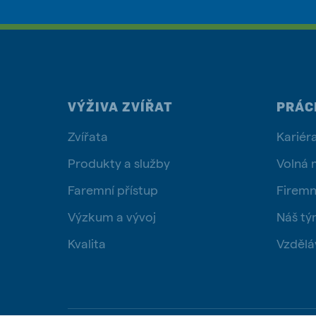
VÝŽIVA ZVÍŘAT
PRÁC
Zvířata
Kariér
Produkty a služby
Volná 
Faremní přístup
Firemn
Výzkum a vývoj
Náš t
Kvalita
Vzdělá