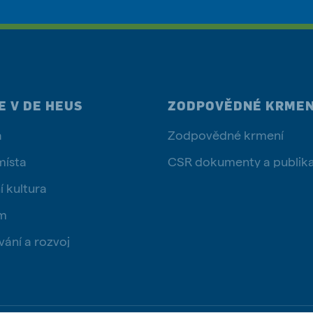
E V DE HEUS
ZODPOVĚDNÉ KRMEN
a
Zodpovědné krmení
místa
CSR dokumenty a publik
í kultura
ým
vání a rozvoj