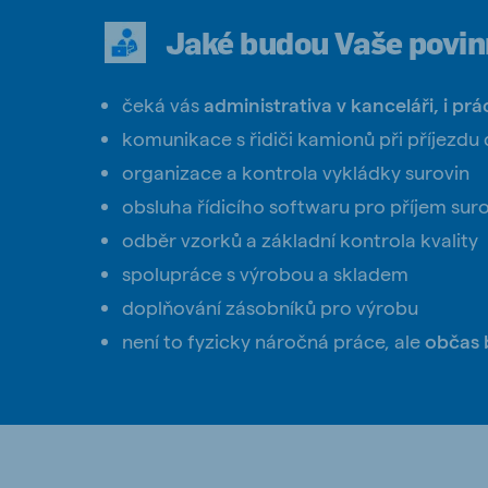
Jaké budou Vaše povin
čeká vás
administrativa v
kanceláři,
i prá
Brasil
Ukrai
komunikace s řidiči kamionů při příjezdu 
Portuguese
Ukrainia
organizace a kontrola vykládky surovin
Koudijs Export
obsluha řídicího softwaru pro příjem sur
English
odběr vzorků a základní kontrola kvality
spolupráce s výrobou a skladem
doplňování zásobníků pro výrobu
není to
fyzicky náročná práce, ale
občas 