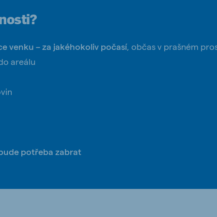
nosti?
ce
venku – za jakéhokoliv počasí
, občas v prašném pro
ne (Koudijs)
Russia (Koudijs)
do areálu
n
Russian
ovin
bude potřeba zabrat