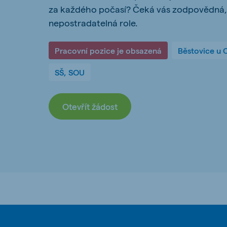
za každého počasí? Čeká vás zodpovědná,
Hungary
Slova
nepostradatelná role.
Hungarian
Slovak
Pracovní pozice je obsazená
Běstovice u
SŠ, SOU
Vietnam
Myan
Vietnamese
Burmes
Otevřít žádost
Philippines
India
English
English
South Africa
South
Afrikaans
English
Egypt (Koudijs)
Ethio
English
English