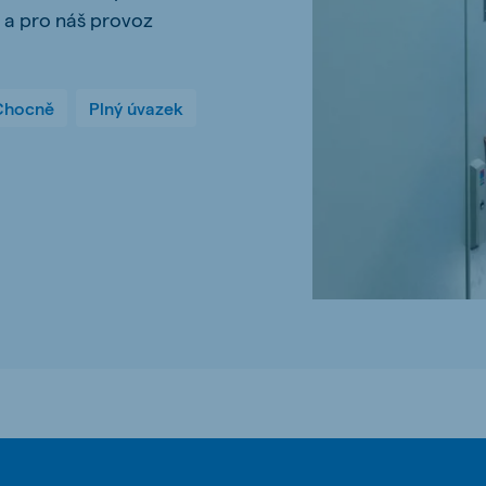
 a pro náš provoz
kia
 Chocně
Plný úvazek
mar
Indonesia
e
Indonesian
 Africa
Ghana (Koudijs)
English
pia (Koudijs)