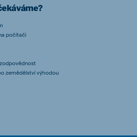
očekáváme?
em
na počítači
t, zodpovědnost
bo zemědělství výhodou