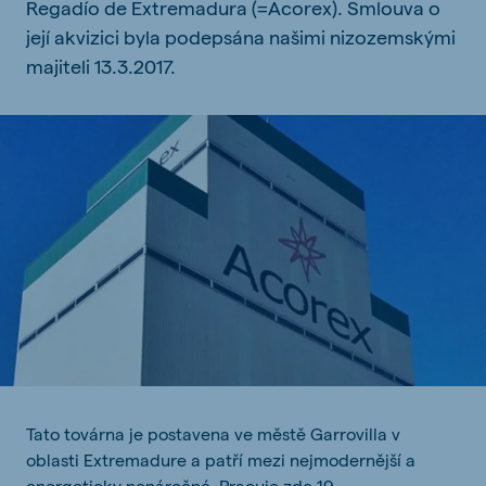
Regadío de Extremadura (=Acorex). Smlouva o
její akvizici byla podepsána našimi nizozemskými
majiteli 13.3.2017.
Tato továrna je postavena ve městě Garrovilla v
oblasti Extremadure a patří mezi nejmodernější a
energeticky nenáročné. Pracuje zde 19