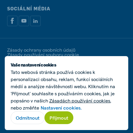
SOCIÁLNÍ MÉDIA
Zásady ochrany osobních údajů
Zásady používání souboru cookie
Spravovat soubory cookies
Vaše nastavení cookies
Tato webová stránka používá cookies k
© De Heus Animal Nutrition | De Heus a.s. | IČ
25321498 | DIČ CZ25321498 | Společnost zapsaná u
personalizaci obsahu, reklam, funkcí sociálních
Krajského soudu v Brně, spisová značka B 2162
médií a analýze návštěvnosti webu. Kliknutím na
'Přijmout' souhlasíte s používáním cookies, jak je
popsáno v našich
Zásadách používání cookies
,
nebo změňte
Nastavení cookies.
Odmítnout
Přijmout