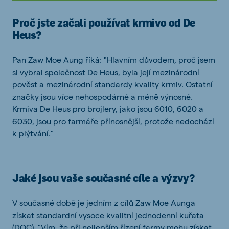
Proč jste začali používat krmivo od De
Heus?
Pan Zaw Moe Aung říká: "Hlavním důvodem, proč jsem
si vybral společnost De Heus, byla její mezinárodní
pověst a mezinárodní standardy kvality krmiv. Ostatní
značky jsou více nehospodárné a méně výnosné.
Krmiva De Heus pro brojlery, jako jsou 6010, 6020 a
6030, jsou pro farmáře přínosnější, protože nedochází
k plýtvání."
Jaké jsou vaše současné cíle a výzvy?
V současné době je jedním z cílů Zaw Moe Aunga
získat standardní vysoce kvalitní jednodenní kuřata
(DOC). "Vím, že při nejlepším řízení farmy mohu získat