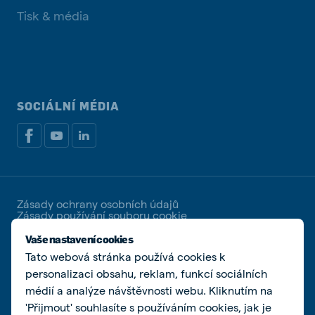
Tisk & média
SOCIÁLNÍ MÉDIA
Zásady ochrany osobních údajů
Zásady používání souboru cookie
Spravovat soubory cookies
Vaše nastavení cookies
Tato webová stránka používá cookies k
© De Heus Animal Nutrition | De Heus a.s. | IČ
25321498 | DIČ CZ25321498 | Společnost zapsaná u
personalizaci obsahu, reklam, funkcí sociálních
Krajského soudu v Brně, spisová značka B 2162
médií a analýze návštěvnosti webu. Kliknutím na
'Přijmout' souhlasíte s používáním cookies, jak je