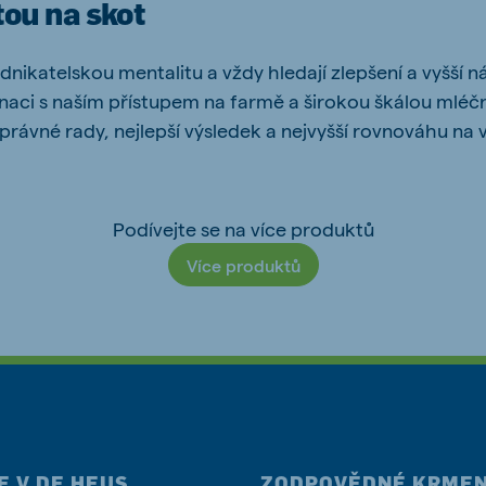
tou na skot
podnikatelskou mentalitu a vždy hledají zlepšení a vyšší n
naci s naším přístupem na farmě a širokou škálou mléč
ne (Koudijs)
Russia (Koudijs)
právné rady, nejlepší výsledek a nejvyšší rovnováhu na 
n
Russian
Podívejte se na více produktů
Více produktů
E V DE HEUS
ZODPOVĚDNÉ KRMEN