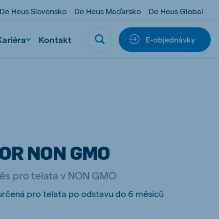
De Heus Slovensko
De Heus Maďarsko
De Heus Global
Kariéra
Kontakt
E-objednávky
IOR NON GMO
měs pro telata v NON GMO
rčená pro telata po odstavu do 6 měsíců