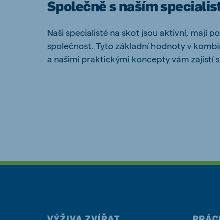
Společně s naším specialis
Naši specialisté na skot jsou aktivní, mají 
společnost.
Tyto základní hodnoty v kombi
Brasil
Ukrai
a našimi praktickými koncepty vám zajistí s
Portuguese
Ukrainia
Koudijs Export
English
VÝŽIVA ZVÍŘAT
PRÁC