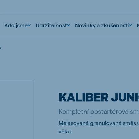
Kdo jsme
Udržitelnost
Novinky a zkušenosti
O
KALIBER JUN
nd
Portugal
Kompletní postartérová s
Portuguese
Melasovaná granulovaná směs u
n
Serbia
věku.
Serbian