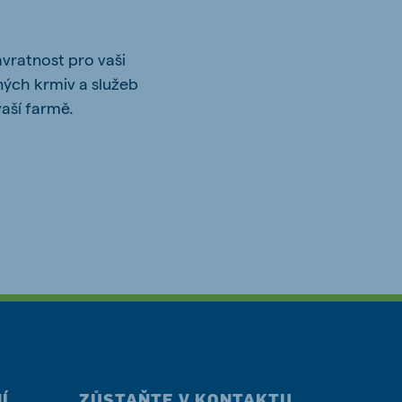
ávratnost pro vaši
ných krmiv a služeb
vaší farmě.
Í
ZŮSTAŇTE V KONTAKTU