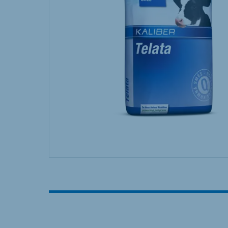
Hungary
Slova
Hungarian
Slovak
Vietnam
Myan
Vietnamese
Burmes
Philippines
India
English
English
South Africa
South
Afrikaans
English
Egypt (Koudijs)
Ethio
English
English