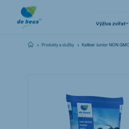
Výživa zvířat
Kaliber Junior NON GM
Home
Produkty a služby
Global
English
Netherlands
Pola
Dutch
Polish
Czech Republic
Spai
Czech
Spanish