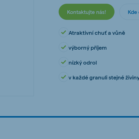
kia
Kontaktujte nás!
Kde 
Atraktivní chuť a vůně
výborný příjem
mar
Indonesia
e
Indonesian
nízký odrol
v každé granuli stejné živin
 Africa
Ghana (Koudijs)
English
pia (Koudijs)