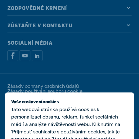
ZODPOVĚDNÉ KRMENÍ
ZŮSTAŇTE V KONTAKTU
SOCIÁLNÍ MÉDIA
Zásady ochrany osobních údajů
Zásady používání souboru cookie
Spravovat soubory cookies
Vaše nastavení cookies
Tato webová stránka používá cookies k
© De Heus Animal Nutrition | De Heus a.s. | IČ
25321498 | DIČ CZ25321498 | Společnost zapsaná u
personalizaci obsahu, reklam, funkcí sociálních
Krajského soudu v Brně, spisová značka B 2162
médií a analýze návštěvnosti webu. Kliknutím na
'Přijmout' souhlasíte s používáním cookies, jak je
popsáno v našich
Zásadách používání cookies
,