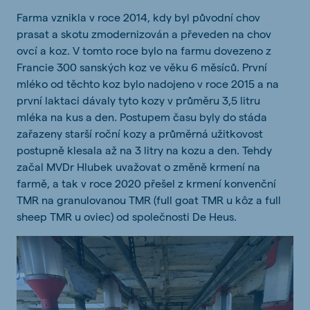
Farma vznikla v roce 2014, kdy byl původní chov
prasat a skotu zmodernizován a převeden na chov
ovcí a koz. V tomto roce bylo na farmu dovezeno z
Francie 300 sanských koz ve věku 6 měsíců. První
mléko od těchto koz bylo nadojeno v roce 2015 a na
první laktaci dávaly tyto kozy v průměru 3,5 litru
mléka na kus a den. Postupem času byly do stáda
zařazeny starší roční kozy a průměrná užitkovost
postupně klesala až na 3 litry na kozu a den. Tehdy
začal MVDr Hlubek uvažovat o změně krmení na
farmě, a tak v roce 2020 přešel z krmení konvenční
TMR na granulovanou TMR (full goat TMR u kôz a full
sheep TMR u oviec) od společnosti De Heus.