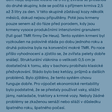
do druhé skupiny, kde se počítá s příjmem krmiva 2,5
až 3 litry za den. V této skupině zůstávají kozy několik
měsíců, dokud nejsou připuštěny. Poté jsou krmeny
pouze senem až do fáze před porodem, kdy jsou
krmeny vysoce produkčními intenzivními granulemi
(full goat TMR firmy De Heus). Tento systém krmení byl
vyzkoušen na polovině stáda po dobu jednoho roku a
druhá polovina byla na konvenční mokré TMR. Po roce
přišlo vyhodnocení a zjistilo se, že zvířata pelety dobře
snášejí. Strukturální vláknina o velikosti 0,5 cm je
dostatečná k tomu, aby v bachoru probíhalo klasické
přežvykování. Stádo bylo bez ketózy, průjmů a dalších
problémů. Bylo zjištěno, že tento systém chovu
funguje dobře. Pro výpočet ekonomické rentability
bylo podstatné, že se přestaly používat vaky, silážní
jámy, nakladače, traktory a krmné vozy. Nebyly žádné
problémy se zkaženou senáží nebo siláží v důsledku
špatného roku, špatného počasí.