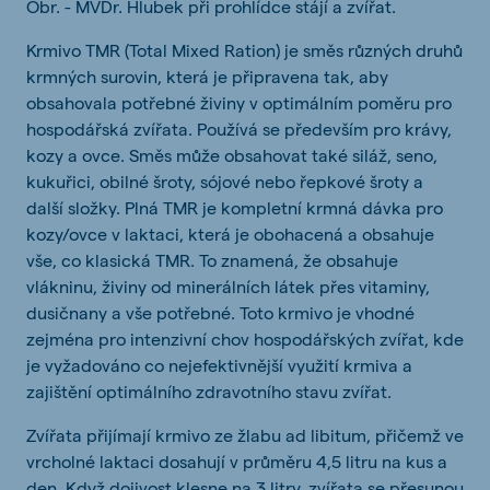
Obr. - MVDr. Hlubek při prohlídce stájí a zvířat.
Krmivo TMR (Total Mixed Ration) je směs různých druhů
krmných surovin, která je připravena tak, aby
obsahovala potřebné živiny v optimálním poměru pro
hospodářská zvířata. Používá se především pro krávy,
kozy a ovce. Směs může obsahovat také siláž, seno,
kukuřici, obilné šroty, sójové nebo řepkové šroty a
další složky. Plná TMR je kompletní krmná dávka pro
kozy/ovce v laktaci, která je obohacená a obsahuje
vše, co klasická TMR. To znamená, že obsahuje
vlákninu, živiny od minerálních látek přes vitaminy,
dusičnany a vše potřebné. Toto krmivo je vhodné
zejména pro intenzivní chov hospodářských zvířat, kde
je vyžadováno co nejefektivnější využití krmiva a
zajištění optimálního zdravotního stavu zvířat.
Zvířata přijímají krmivo ze žlabu ad libitum, přičemž ve
vrcholné laktaci dosahují v průměru 4,5 litru na kus a
den. Když dojivost klesne na 3 litry, zvířata se přesunou