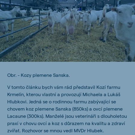
Obr. - Kozy plemene Sanska.
V tomto článku bych vám rád představil Kozí farmu
Krmelín, kterou vlastní a provozují Michaela a Lukáš
Hlubkovi. Jedná se o rodinnou farmu zabývající se
chovem koz plemene Sanska (850ks) a ovcí plemene
Lacaune (300ks). Manželé jsou veterináři s dlouholetou
praxí v chovu ovcí a koz s důrazem na kvalitu a zdraví
zvířat. Rozhovor se mnou vedl MVDr Hlubek.