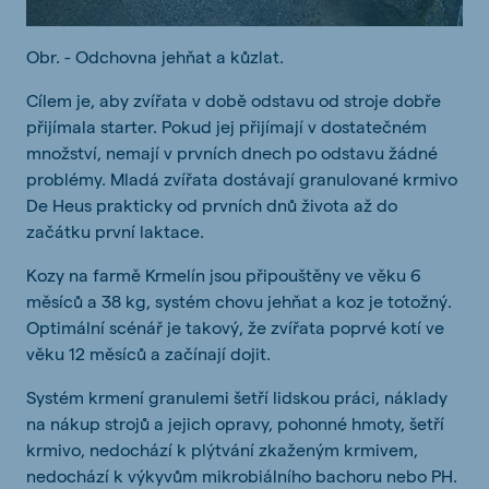
Obr. - Odchovna jehňat a kůzlat.
Cílem je, aby zvířata v době odstavu od stroje dobře
přijímala starter. Pokud jej přijímají v dostatečném
množství, nemají v prvních dnech po odstavu žádné
problémy. Mladá zvířata dostávají granulované krmivo
De Heus prakticky od prvních dnů života až do
začátku první laktace.
Kozy na farmě Krmelín jsou připouštěny ve věku 6
měsíců a 38 kg, systém chovu jehňat a koz je totožný.
Optimální scénář je takový, že zvířata poprvé kotí ve
věku 12 měsíců a začínají dojit.
Systém krmení granulemi šetří lidskou práci, náklady
na nákup strojů a jejich opravy, pohonné hmoty, šetří
krmivo, nedochází k plýtvání zkaženým krmivem,
nedochází k výkyvům mikrobiálního bachoru nebo PH.