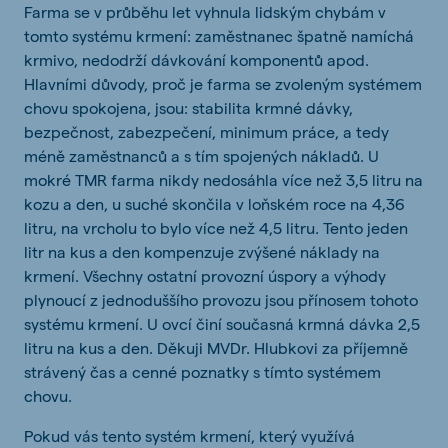
Farma se v průběhu let vyhnula lidským chybám v
tomto systému krmení: zaměstnanec špatně namíchá
krmivo, nedodrží dávkování komponentů apod.
Hlavními důvody, proč je farma se zvoleným systémem
chovu spokojena, jsou: stabilita krmné dávky,
bezpečnost, zabezpečení, minimum práce, a tedy
méně zaměstnanců a s tím spojených nákladů. U
mokré TMR farma nikdy nedosáhla více než 3,5 litru na
kozu a den, u suché skončila v loňském roce na 4,36
litru, na vrcholu to bylo více než 4,5 litru. Tento jeden
litr na kus a den kompenzuje zvýšené náklady na
krmení. Všechny ostatní provozní úspory a výhody
plynoucí z jednoduššího provozu jsou přínosem tohoto
systému krmení. U ovcí činí současná krmná dávka 2,5
litru na kus a den. Děkuji MVDr. Hlubkovi za příjemně
strávený čas a cenné poznatky s tímto systémem
chovu.
Pokud vás tento systém krmení, který využívá