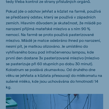
tedy třeba kontrol ze strany příslušných orgánů.
Pokud jde o odchov jehňat a kůzlat na farmě, používá
se předčasný odstav, který se používá v západních
zemích. Hlavním důvodem je skutečnost, že mládě po
narození přijímá mateřské mlezivo a s ním 90 %
nemocí. Na farmě se proto používá pasterizované
mlezivo. Mládě je matce odebráno ihned po narození,
nesmí pít, je matkou olizováno. Je umístěno do
vyhřívaného boxu pod infračervenou lampou, kde
první den dostane 3x pasterizované mlezivo (mlezivo
se pasterizuje při 60 stupních po dobu 30 minut).
Kolostrum se podává zkumavkou. Od druhého dne
věku se jehňata a kůzlata přesouvají do mlékomatu na
sušené mléko, kde jsou uchovávána do hmotnosti 14
kg.