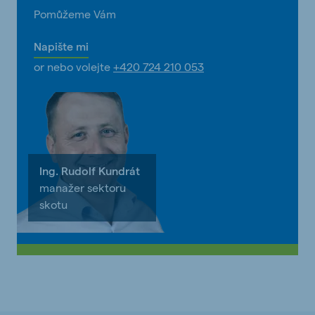
Pomůžeme Vám
Napište mi
or nebo volejte
+420 724 210 053
Ing. Rudolf Kundrát
manažer sektoru
skotu