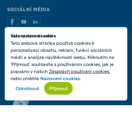
SOCIÁLNÍ MÉDIA
Vaše nastavení cookies
Tato webová stránka používá cookies k
personalizaci obsahu, reklam, funkcí sociálních
Zásady ochrany osobních údajů
Zásady používání souboru cookie
médií a analýze návštěvnosti webu. Kliknutím na
Spravovat soubory cookies
'Přijmout' souhlasíte s používáním cookies, jak je
popsáno v našich
Zásadách používání cookies
,
© De Heus Animal Nutrition | De Heus a.s. | IČ
nebo změňte
Nastavení cookies.
25321498 | DIČ CZ25321498 | Společnost zapsaná u
Krajského soudu v Brně, spisová značka B 2162
Odmítnout
Přijmout