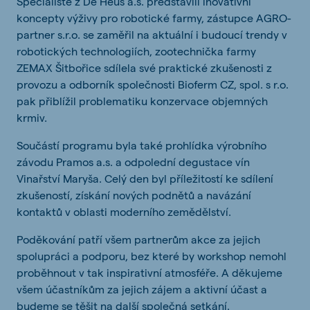
Specialisté z De Heus a.s. představili inovativní
koncepty výživy pro robotické farmy, zástupce AGRO-
partner s.r.o. se zaměřil na aktuální i budoucí trendy v
robotických technologiích, zootechnička farmy
ZEMAX Šitbořice sdílela své praktické zkušenosti z
provozu a odborník společnosti Bioferm CZ, spol. s r.o.
pak přiblížil problematiku konzervace objemných
krmiv.
Součástí programu byla také prohlídka výrobního
závodu Pramos a.s. a odpolední degustace vín
Vinařství Maryša. Celý den byl příležitostí ke sdílení
zkušeností, získání nových podnětů a navázání
kontaktů v oblasti moderního zemědělství.
Poděkování patří všem partnerům akce za jejich
spolupráci a podporu, bez které by workshop nemohl
proběhnout v tak inspirativní atmosféře. A děkujeme
všem účastníkům za jejich zájem a aktivní účast a
budeme se těšit na další společná setkání.