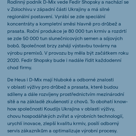
Rodinný podnik D-Mix vede Fedir Shopsky a nachází se
v Zolochivu v západní části Ukrajiny a má silné
regionální postavení. Vyrábí se zde speciální
koncentráty a kompletní směsi hlavně pro drůbež a
prasata. Roční produkce je 80 000 tun krmiv a rozdrtí
se zde 50 000 tun slunečnicových semen a sójových
bobů. Společnost brzy zahájí výstavbu továrny na
výrobu premixů. V provozu by měla být začátkem roku
2020. Fedir Shopsky bude i nadále řídit každodenní
chod firmy.
De Heus i D-Mix mají hluboké a odborné znalosti
v oblasti výživy pro drůbež a prasata, které budou
sdíleny a dále rozvíjeny prostřednictvím mezinárodní
sítě a na základě zkušeností z chovů. To obohatí know-
how společnosti Koudijs Ukrajina v oblasti výživy,
chovu hospodářských zvířat a výrobních technologií,
urychlí inovace, zlepší kvalitu krmiv, posílí odborný
servis zákazníkům a optimalizuje výrobní procesy.