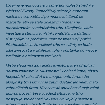
Ukrajina je jednou z nejúrodnějších oblastí střední a
východní Evropy. Zemědělský sektor je motorem
místního hospodářství po mnoho let. Země se
rozrostla, aby se stala důležitým hráčem na
mezinárodním zemědělském trhu. Ukrajinská vláda
investuje a stimuluje místní zemědělství k dalšímu
růstu příjmů a produkce, čímž posiluje svoji pozici.
Předpokládá se, že velikost trhu se zvířaty se bude
dále zvyšovat a v důsledku toho i poptávka po vysoce
kvalitním a efektivních krmivech.
Místní vláda vítá zahraniční investory, kteří přispívají
dalšími znalostmi a zkušenostmi v oblasti krmiv, chovu
hospodářských zvířat a managementu farem. Na
ukrajinský trh s krmivy se zatím dostalo jen velmi málo
zahraničních firem. Nizozemské společnosti mají velmi
dobrou pověst. Výše uvedená situace na trhu
poskytuje společnosti De Heus vynikající příležitost
vstoupit na tento trh. Tento krok je v souladu s ambicí