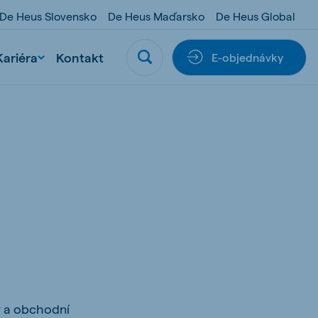
De Heus Slovensko
De Heus Maďarsko
De Heus Global
Kariéra
Kontakt
E-objednávky
y a obchodní