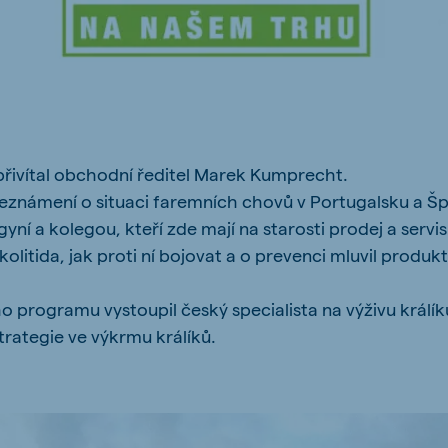
ne (Koudijs)
Russia (Koudijs)
n
Russian
přivítal obchodní ředitel Marek Kumprecht.
eznámení o situaci faremních chovů v Portugalsku a Šp
ní a kolegou, kteří zde mají na starosti prodej a servis
olitida, jak proti ní bojovat a o prevenci mluvil produ
 programu vystoupil český specialista na výživu králí
rategie ve výkrmu králíků.