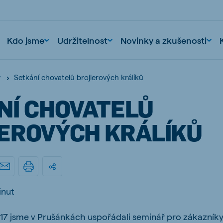
Kdo jsme
Udržitelnost
Novinky a zkušenosti
Setkání chovatelů brojlerových králíků
y
NÍ CHOVATELŮ
EROVÝCH KRÁLÍKŮ
nd
Portugal
Portuguese
inut
n
Serbia
017 jsme v Prušánkách uspořádali seminář pro zákazník
Serbian