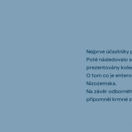
Brasil
Ukrai
Portuguese
Ukrainia
Nejprve účastniky 
Koudijs Export
English
Poté následovalo s
prezentovány kolegy
O tom co je enterok
Nizozemska.
Na závěr odborného
připomněl krmné st