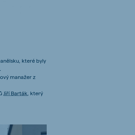
anělsku, které byly
.
ktový manažer z
ků
Jiří Barták
, který