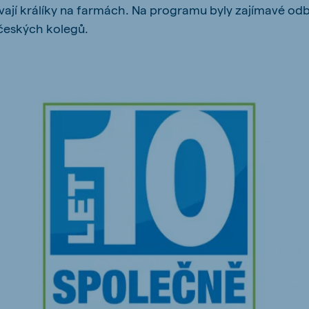
ovají králíky na farmách. Na programu byly zajímavé o
kia
českých kolegů.
mar
Indonesia
e
Indonesian
 Africa
Ghana (Koudijs)
English
pia (Koudijs)