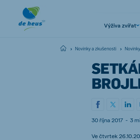
Výživa zvířat
Home
Novinky a zkušenosti
Novink
SETKÁ
Global
English
BROJL
Netherlands
Pola
Dutch
Polish
30 října 2017
-
3 m
Czech Republic
Spai
Ve čtvrtek 26.10.2
Czech
Spanish