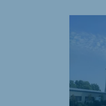
Hungary
Slova
Hungarian
Slovak
Vietnam
Myan
Vietnamese
Burmes
Philippines
India
English
English
South Africa
South
Afrikaans
English
Egypt (Koudijs)
Ethio
English
English