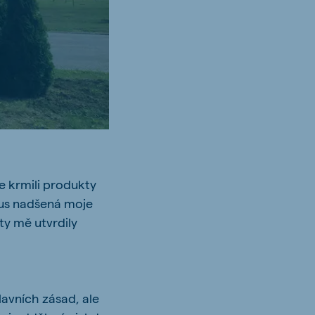
e krmili produkty
eus nadšená moje
 ty mě utvrdily
lavních zásad, ale