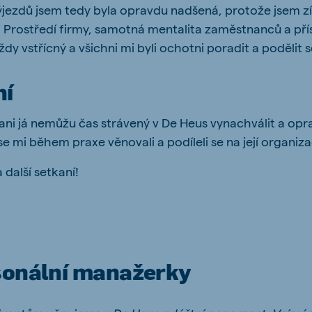
ýjezdů jsem tedy byla opravdu nadšená, protože jsem z
Prostředí firmy, samotná mentalita zaměstnanců a pří
dy vstřícný a všichni mi byli ochotni poradit a podělit 
ní
 ani já nemůžu čas strávený v De Heus vynachválit a opr
se mi během praxe věnovali a podíleli se na její organiza
a další setkaní!
sonální manažerky