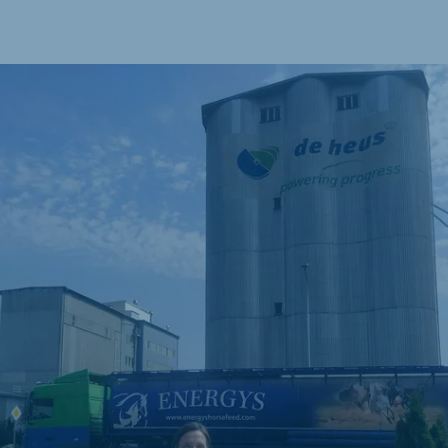
kia
mar
Indonesia
e
Indonesian
 Africa
Ghana (Koudijs)
English
pia (Koudijs)