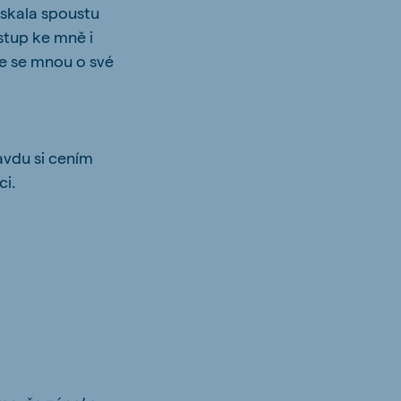
ískala spoustu
stup ke mně i
se se mnou o své
avdu si cením
ci.