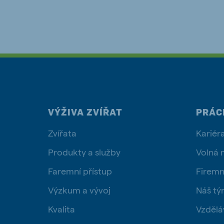
VÝŽIVA ZVÍŘAT
PRÁC
Zvířata
Kariér
Produkty a služby
Volná 
Faremní přístup
Firemn
Výzkum a vývoj
Náš t
Kvalita
Vzdělá