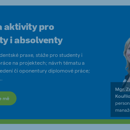
 aktivity pro
ty i absolventy
dentské praxe, stáže pro studenty i
práce na projektech; návrh tématu a
dení či oponentury diplomové práce;
..
Mgr. Z
Kouřil
e mě
person
manaž