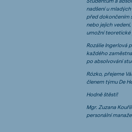
Studentům a absol
nadšení u mladých l
před dokončením st
nebo jejich vedení,
umožní teoretické 
Rozálie Ingerlová 
každého zaměstnava
po absolvování stu
Rózko, přejeme Vám
členem týmu De He
Hodně štěstí!
Mgr. Zuzana Kouři
personální manažer