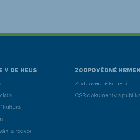
E V DE HEUS
ZODPOVĚDNÉ KRMEN
a
Zodpovědné krmení
místa
CSR dokumenty a publik
í kultura
ým
vání a rozvoj