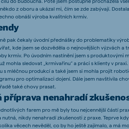
ch cílů do budoucna. Poté jsem postupně procházela vš
 někdo z oboru a ukázal mi, čím se zde zabývají. Dostal
šechno obnáší výroba kvalitních krmiv.
rendy
 mě pak čekaly úvodní přednášky do problematiky výro
vířat, kde jsem se dozvěděla o nejnovějších výzvách a t
roby krmiv. Po úvodním nastínění jsem s produktovými m
ž mohla sledovat „krmivařinu“ a práci s klienty v praxi.
u s mléčnou produkcí a také jsem si mohla projít roboti
ramu pro optimalizaci dojení. Dále jsem navštívila cho
 řadě také chovy prasat.
á příprava nenahradí zkušenos
dnotlivých farem pro mě byly tou nejcennější částí praxe
 nutná, nikdy nenahradí zkušenosti z praxe. Teprve když
 o kolika věcech nevěděl, co by ho ještě zajímalo, a má mo