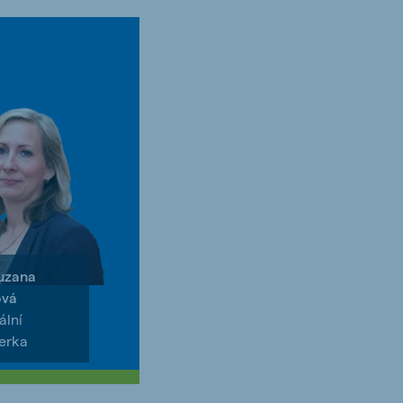
uzana
ová
ální
erka