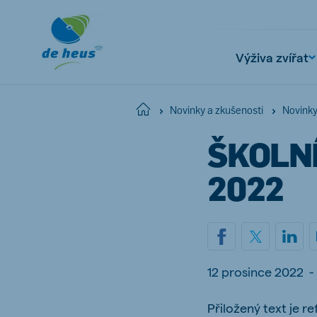
Výživa zvířat
Home
Novinky a zkušenosti
Novink
ŠKOLNÍ
Global
English
2022
Netherlands
Pola
Dutch
Polish
12 prosince 2022
-
Czech Republic
Spai
Přiložený text je r
Czech
Spanish