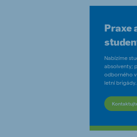
Praxe a
studen
Nabízíme stu
absolventy; 
odborného ve
letní brigády.
Kontaktujt