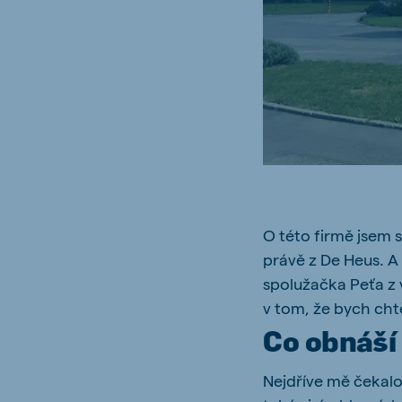
Brasil
Ukrai
Portuguese
Ukrainia
Koudijs Export
English
O této firmě jsem 
právě z De Heus. A
spolužačka Peťa z v
v tom, že bych chtě
Co obnáší
Nejdříve mě čekalo