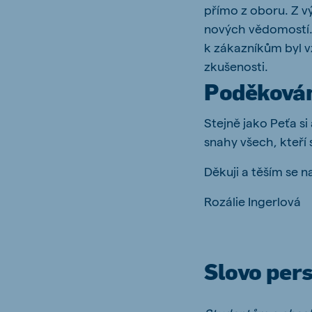
přímo z oboru. Z v
nových vědomostí. 
k zákazníkům byl vž
zkušenosti.
Poděková
Stejně jako Peťa si
snahy všech, kteří 
Děkuji a těším se n
Rozálie Ingerlová
Slovo per