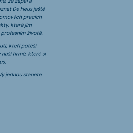
e, že zápal a
oznat De Heus ještě
plomových pracích
kty, které jim
 profesním životě.
í, kteří potěší
aší firmě, které si
Heus.
Vy jednou stanete