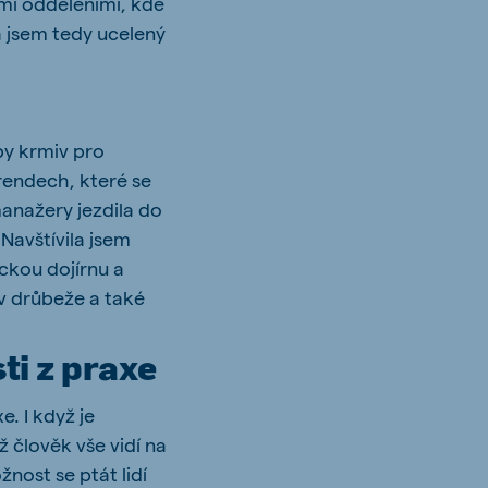
emi odděleními, kde
a jsem tedy ucelený
by krmiv pro
rendech, které se
anažery jezdila do
 Navštívila jsem
ckou dojírnu a
v drůbeže a také
ti z praxe
. I když je
 člověk vše vidí na
žnost se ptát lidí