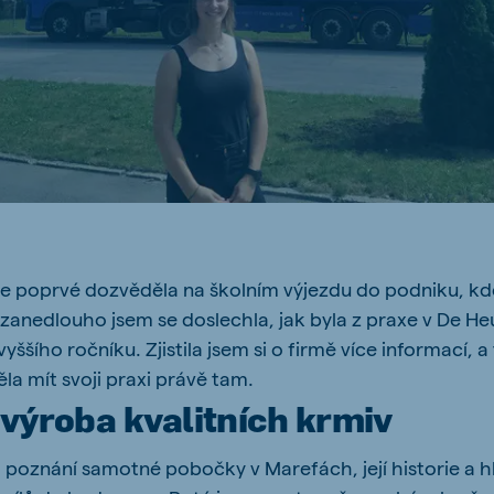
ne (Koudijs)
Russia (Koudijs)
n
Russian
se poprvé dozvěděla na školním výjezdu do podniku, kd
 zanedlouho jsem se doslechla, jak byla z praxe v De H
yššího ročníku. Zjistila jsem si o firmě více informací, a
la mít svoji praxi právě tam.
 výroba kvalitních krmiv
 poznání samotné pobočky v Marefách, její historie a h