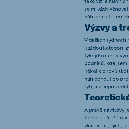
také vizí a hlavní
se mi vždy věnoval
náhled na to, co v
Výzvy a t
V dalších týdnech
každou kategorii z
týkají krmení a vý
podniků, kde jsem u
několik chovů skot
nahlédnout do prog
ryb, a v neposlední
Teoretick
A právě návštěvy je
teoretická příprava
vlastní oči, zjistí,