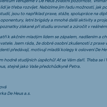
ventům věnujeme v De Heus zvláštní pozornost. Vnímám
idí je třeba rozvíjet.
Nabízíme jim řadu možností, jak p
udií, jsou to například praxe, stáže, spolupráce na di
 oponentury, letní brigády a mnohé další aktivity a proje
poznatky získané při studiu srovnat a zúročit v reálném
patří k akčním mladým lidem se zápalem, nadšením a chut
tele. Jsem ráda, že dobré osobní zkušenosti z praxe v n
denti předávají, motivují mladší kolegy k oslovení De 
 hodně studijních úspěchů! Ať se Vám daří. Třeba se i 
us, stejně jako Vaše předchůdkyně Petra.
lová
ka De Heus a.s.