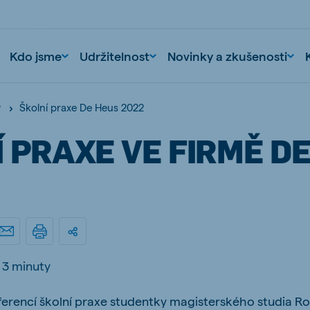
Kdo jsme
Udržitelnost
Novinky a zkušenosti
Školní praxe De Heus 2022
y
 PRAXE VE FIRMĚ D
nd
Portugal
Portuguese
3 minuty
n
Serbia
eferencí školní praxe studentky magisterského studia Ro
Serbian