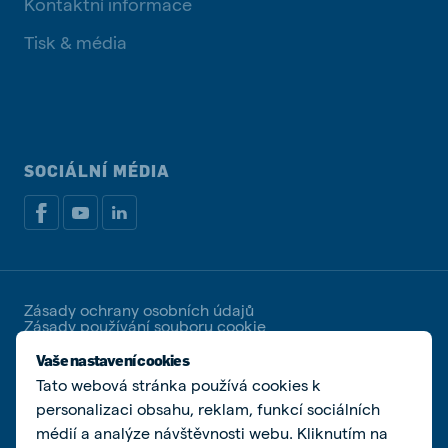
Kontaktní informace
Tisk & média
SOCIÁLNÍ MÉDIA
Zásady ochrany osobních údajů
Zásady používání souboru cookie
Spravovat soubory cookies
Vaše nastavení cookies
Tato webová stránka používá cookies k
© De Heus Animal Nutrition | De Heus a.s. | IČ
25321498 | DIČ CZ25321498 | Společnost zapsaná u
personalizaci obsahu, reklam, funkcí sociálních
Krajského soudu v Brně, spisová značka B 2162
médií a analýze návštěvnosti webu. Kliknutím na