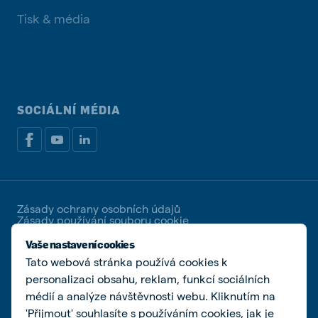
Tisk & média
SOCIÁLNÍ MÉDIA
Zásady ochrany osobních údajů
Zásady používání souboru cookie
Spravovat soubory cookies
Vaše nastavení cookies
Tato webová stránka používá cookies k
© De Heus Animal Nutrition | De Heus a.s. | IČ
25321498 | DIČ CZ25321498 | Společnost zapsaná u
personalizaci obsahu, reklam, funkcí sociálních
Krajského soudu v Brně, spisová značka B 2162
médií a analýze návštěvnosti webu. Kliknutím na
'Přijmout' souhlasíte s používáním cookies, jak je