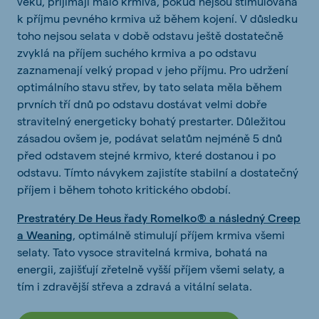
věku, přijímají málo krmiva, pokud nejsou stimulována
k příjmu pevného krmiva už během kojení. V důsledku
toho nejsou selata v době odstavu ještě dostatečně
zvyklá na příjem suchého krmiva a po odstavu
zaznamenají velký propad v jeho příjmu. Pro udržení
optimálního stavu střev, by tato selata měla během
prvních tří dnů po odstavu dostávat velmi dobře
stravitelný energeticky bohatý prestarter. Důležitou
zásadou ovšem je, podávat selatům nejméně 5 dnů
před odstavem stejné krmivo, které dostanou i po
odstavu. Tímto návykem zajistíte stabilní a dostatečný
příjem i během tohoto kritického období.
Prestratéry De Heus řady Romelko® a následný Creep
a Weaning
, optimálně stimulují příjem krmiva všemi
selaty. Tato vysoce stravitelná krmiva, bohatá na
energii, zajišťují zřetelně vyšší příjem všemi selaty, a
tím i zdravější střeva a zdravá a vitální selata.