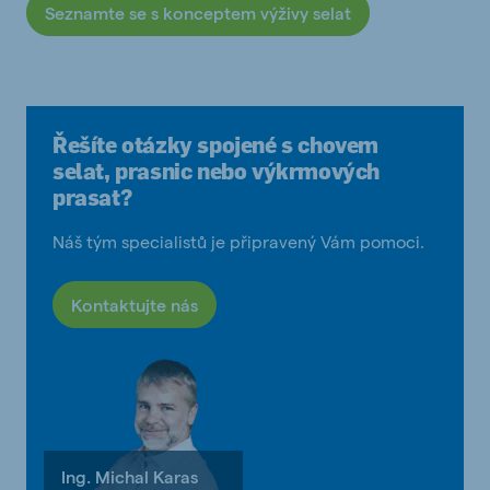
Seznamte se s konceptem výživy selat
Řešíte otázky spojené s chovem
selat, prasnic nebo výkrmových
prasat?
Náš tým specialistů je připravený Vám pomoci.
Kontaktujte nás
Ing. Michal Karas