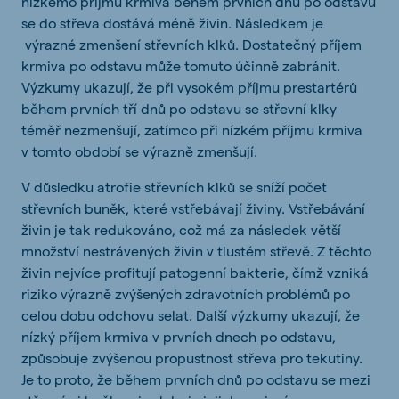
nízkémo příjmu krmiva během prvních dnů po odstavu
se do střeva dostává méně živin. Následkem je
výrazné zmenšení střevních klků. Dostatečný příjem
krmiva po odstavu může tomuto účinně zabránit.
Výzkumy ukazují, že při vysokém příjmu prestartérů
během prvních tří dnů po odstavu se střevní klky
téměř nezmenšují, zatímco při nízkém příjmu krmiva
v tomto období se výrazně zmenšují.
V důsledku atrofie střevních klků se sníží počet
střevních buněk, které vstřebávají živiny. Vstřebávání
živin je tak redukováno, což má za následek větší
množství nestrávených živin v tlustém střevě. Z těchto
živin nejvíce profitují patogenní bakterie, čímž vzniká
riziko výrazně zvýšených zdravotních problémů po
celou dobu odchovu selat. Další výzkumy ukazují, že
nízký příjem krmiva v prvních dnech po odstavu,
způsobuje zvýšenou propustnost střeva pro tekutiny.
Je to proto, že během prvních dnů po odstavu se mezi