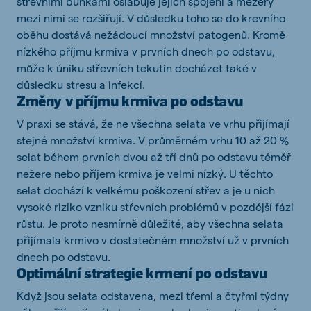
střevními buňkami oslabuje jejich spojení a mezery
mezi nimi se rozšiřují. V důsledku toho se do krevního
oběhu dostává nežádoucí množství patogenů. Kromě
nízkého příjmu krmiva v prvních dnech po odstavu,
může k úniku střevních tekutin docházet také v
důsledku stresu a infekcí.
Změny v příjmu krmiva po odstavu
V praxi se stává, že ne všechna selata ve vrhu přijímají
stejné množství krmiva. V průměrném vrhu 10 až 20 %
selat během prvních dvou až tří dnů po odstavu téměř
nežere nebo příjem krmiva je velmi nízký. U těchto
selat dochází k velkému poškození střev a je u nich
vysoké riziko vzniku střevních problémů v pozdější fázi
růstu. Je proto nesmírně důležité, aby všechna selata
přijímala krmivo v dostatečném množství už v prvních
dnech po odstavu.
Optimální strategie krmení po odstavu
Když jsou selata odstavena, mezi třemi a čtyřmi týdny