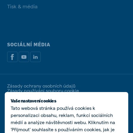
Tisk & média
SOCIÁLNÍ MÉDIA
Zásady ochrany osobních údajů
Zásady používání souboru cookie
Spravovat soubory cookies
Vaše nastavení cookies
Tato webová stránka používá cookies k
© De Heus Animal Nutrition | De Heus a.s. | IČ
25321498 | DIČ CZ25321498 | Společnost zapsaná u
personalizaci obsahu, reklam, funkcí sociálních
Krajského soudu v Brně, spisová značka B 2162
médií a analýze návštěvnosti webu. Kliknutím na
'Přijmout' souhlasíte s používáním cookies, jak je